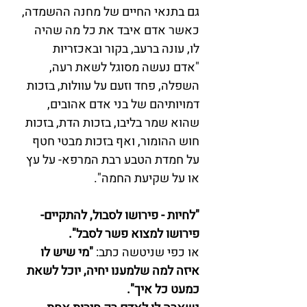
גם בתנאי החיים של מחנה ההשמדה, 
כאשר אדם איבד את כל מה שהיה 
לו, עונה ברעב, בקור ובאכזריות
"אדם נעשה מסוגל לשאת רעה, 
השפלה, פחד וזעם על עוולות, בזכות 
דמויותיהם של בני אדם אהובים, 
שהוא שמר בליבו, בזכות הדת, בזכות 
חוש ההומור, ואף בזכות מבטי חטף 
על חמדת הטבע רבת המרפא- על עץ 
או על שקיעת החמה". 
"לחיות - פירושו לסבול, להתקיים- 
פירושו למצוא פשר לסבל".
או כפי שניטשה כתב: 
"מי שיש לו 
איזה למה שלמענו יחיה, יוכל לשאת 
כמעט כל איך".