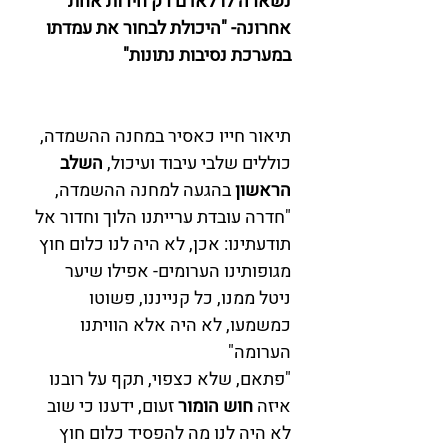
נשארה לו לאדם רק חירות אחת 
אחרונה- "היכולת לבחור את עמדתו 
במערכת נסיבות נתונות"
תיאור חייו כאסיר במחנה ההשמדה, 
כוללים שלבי עיבוד ועיכול, 
השלב 
הראשון 
בהגעה למחנה ההשמדה, 
"חדרה עובדת ערייתנו הלוך וחדור אל 
תודעתינו: אכן, לא היה לנו כלום חוץ 
מגופותינו הערומים- אפילו שיער 
ניטל ממנו, כל קנייננו, פשוטו 
כמשמעו, לא היה אלא הוויתנו 
הערומה" 
"פתאם, שלא כצפוי, תקף על רובנו 
איזה 
חוש הומור
 זעום, ידענו כי שוב 
לא היה לנו מה להפסיד כלום חוץ 