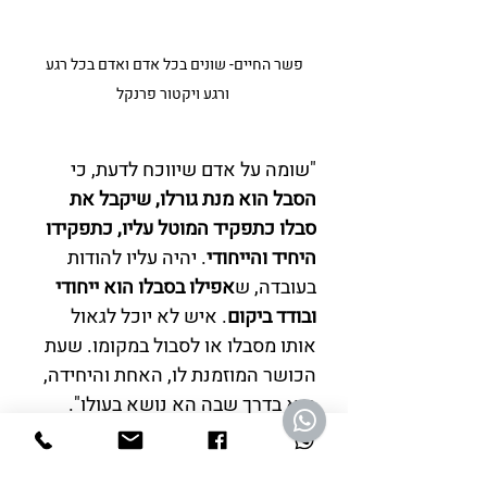
פשר החיים- שונים בכל אדם ואדם בכל רגע 
ורגע ויקטור פרנקל
"שומה על אדם שיווכח לדעת, כי 
הסבל הוא מנת גורלו, שיקבל את 
סבלו כתפקיד המוטל עליו, כתפקידו 
היחיד והייחודי
. יהיה עליו להודות 
בעובדה, ש
אפילו בסבלו הוא ייחודי 
ובודד ביקום
. איש לא יוכל לגאול 
אותו מסבלו או לסבול במקומו. שעת 
הכושר המוזמנת לו, האחת והיחידה, 
היא בדרך שבה הא נושא בעולו". 
"הסבל הפך לתפקיד שלא רצינו 
להתנכר לו. עמדנוו על האפשרויות 