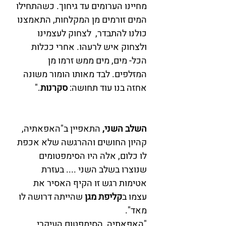
מחיינו הערומים עד גיחוך. כשהתחילו 
המים זורמים מן המקלחות, התאמצנו 
כולנו להתבדר,  לצחוק לעצמינו 
ולצחוק איש לרעהו. אחרי ככלות 
הכל- מים, מים ממש זרמו מן 
המזלפים. לבד מאותו הומור משונה 
אחזה בנו עוד תחושה: 
סקרנות
."
השלב השני, 
התאפיין ב"האפאתיה, 
קהיון החושים וההרגשה שלא אכפת 
לו כלום, אלה היו הסימפטומים 
שנוצרו בשלב השני .... בעזרת 
אטימות רגש זו הקיף האסיר את 
עצמו ב
קליפת מגן 
שהייתה דרושה לו 
מאד". 
"האפאתיה, הסימפטום העיקרי 