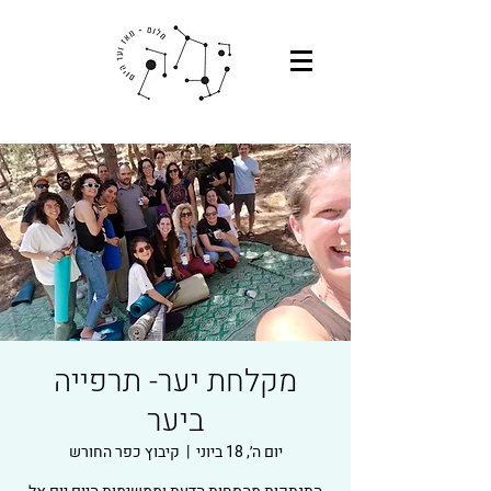
מקלחת יער- תרפייה
ביער
יום ה׳, 18 ביוני
  |  
קיבוץ כפר החורש