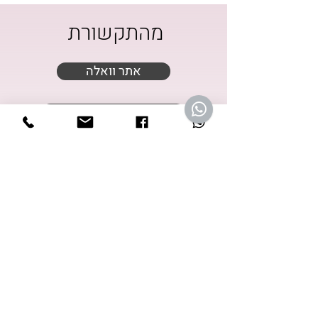
מהתקשורת
אתר וואלה
wellness ספוטיפיי
ישראל היום
מגזין מנטה
ראיון ברדיו - קול יזרעאל
"ראיון ב"רואה עולם
'ראיון בגל"צ בן וקובי פרג