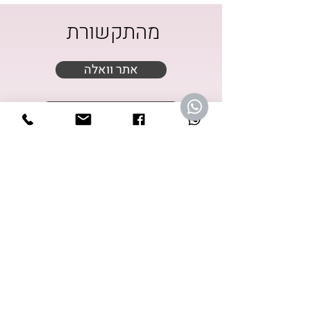
מהתקשורת
אתר וואלה
wellness ספוטיפיי
ישראל היום
מגזין מנטה
ראיון ברדיו - קול יזרעאל
"ראיון ב"רואה עולם
'ראיון בגל"צ בן וקובי פרג