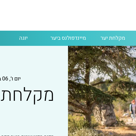
מקלחת יער
מיינדפולנס ביער
יוגה
יום ו׳, 06 במרץ
מקלחת י