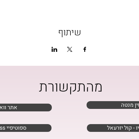
שיתוף
מהתקשורת
ין מנטה
אתר ווא
ו - קול יזרעאל
wellness ספוטיפיי