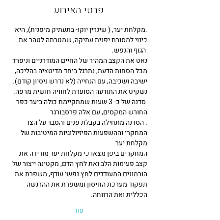
פרטי האירוע
.מקלחת יער, ( שינרין יוקו- בתעתיק מיפנית), היא 
כינוי למסורת יפנית עתיקה, שמטרתה לטהר את 
 הגוף והנפש.
נאט את הקצב המהיר של החיים המודרניים וניפרד 
מכל הסחות הדעת, נתרגל ביחד מדיטציה בהליכה, 
ישיבה ושכיבה, עם הנחייה (לא נדרש ניסיון קודם). 
נשקיט את התודעה הסוערת לחוויה חושית מרפה.
 סדנה של כ- 3 שעות שמתקיימת כולה ביער כפר 
החורש המקסים, עם אלה פרסבורגר
. הסדנה מתחילה בקבלת פנים והסבר על הצד 
המחקרי וההשפעות הפיזיולוגיות המיטיבות של 
מקלחת יער 
המחקרים ביפן מצאו כי מקלחת יער מורידה את 
קצב פעימות הלב ואת לחץ הדם, מקטינה ייצור של 
הורמונים המעודדים לחץ נפשי עודף, משפרת את 
תפקוד מערכת החיסון ומשפרת את ההרגשה 
הכללית ואת הרווחה. ‏
עוד