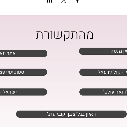
מהתקשורת
ין מנטה
אתר ווא
ו - קול יזרעאל
wellness ספוטיפיי
ב"רואה עולם
ישראל ה
'ראיון בגל"צ בן וקובי פרג