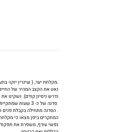
.מקלחת יער, ( שינרין יוקו- ב
נאט את הקצב המהיר של החיים ה
נדרש ניסיון קודם). נשקיט את
 סדנה של כ- 3 שעות שמתקיימת כולה ביער כפר החורש המקסים, עם אלה פרסבורגר
. הסדנה מתחילה בקבלת פנים ו
המחקרים ביפן מצאו כי מקלחת 
נפשי עודף, משפרת את תפקוד
הכללית ואת הרווחה. ‏