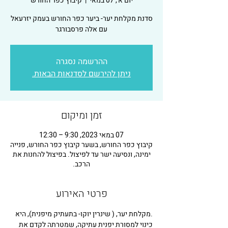
יום א׳, 07 במאי
  |  
קיבוץ כפר החורש
סדנת מקלחת יער- ביער כפר החורש בעמק יזרעאל
עם אלה פרסבורגר
ההרשמה נסגרה
ניתן להירשם לסדנאות הבאות.
זמן ומיקום
07 במאי 2023, 9:30 – 12:30
קיבוץ כפר החורש, בשער קיבוץ כפר החורש, פנייה
ימינה, ונסיעה ישר עד לפיצול. בפיצול להחנות את
הרכב.
פרטי האירוע
.מקלחת יער, ( שינרין יוקו- בתעתיק מיפנית), היא 
כינוי למסורת יפנית עתיקה, שמטרתה לקדם את 