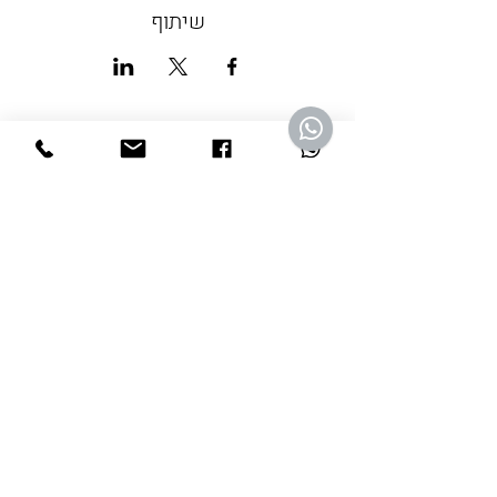
שיתוף
מהתקשורת
אתר וואלה
wellness ספוטיפיי
ישראל היום
מגזין מנטה