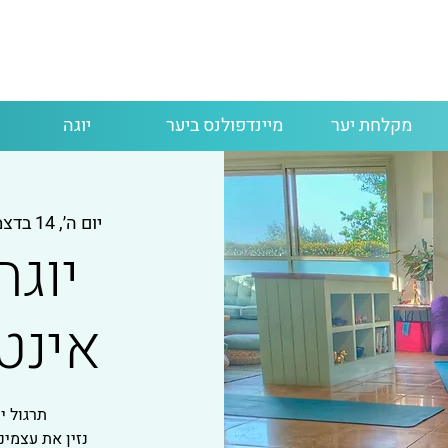
מקלחת יער
מיינדפולנס ביער
יוגה
יום ה׳, 14 בדצמ׳
יוגה
אינט