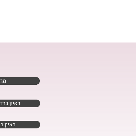
מגז
ראיון ברדי
"ראיון 