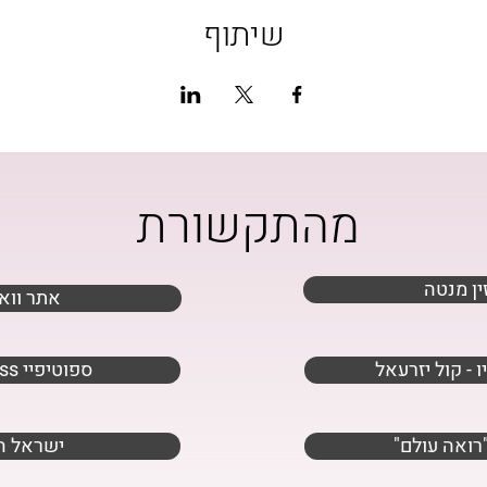
שיתוף
מהתקשורת
ין מנטה
אתר ווא
ו - קול יזרעאל
wellness ספוטיפיי
ב"רואה עולם
ישראל ה