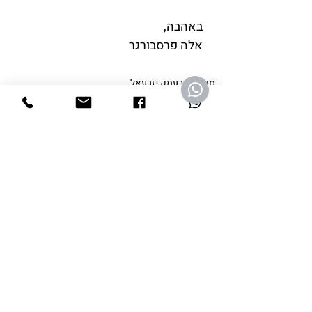
​באהבה,​
אלה פרסבורגר
סדנאות בעמק יזרעאל
פוסטים אחרונים
הצג הכול