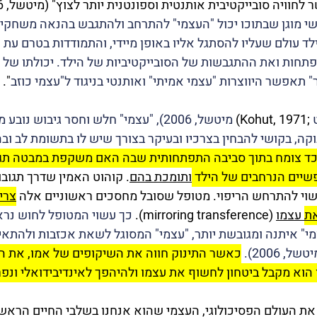
יה סובייקטיבית אותנטית וספונטנית יותר לצוץ" (מיטשל, 2006, עמ' 195).
י מוגן שבתוכו יכול "העצמי" להתרחב ולהתגבש בהנאה משחקי
לד עולם שעליו להסתגל אליו באופן מיידי, והתמודדות בטרם עת 
תחות ואת ההתגבשות של הסובייקטיביות של הילד. יכולתו של ה
אפשר היווצרות "עצמי אמיתי" ואותנטי בניגוד ל"עצמי כוזב
".
 ;Kohut, 1971) 
מיטשל, 2006), "עצמי" חלש וחסר גיבוש נ
קה, בקושי להבחין בצרכיו ובעיקר בצורך שיש לו בתשומת לב וב
וכד צומח בתוך סביבה התפתחותית שבה האם משקפת במבטה תג
יים הנרחבים של הילד 
ותומכת בהם
. קוהוט האמין שדרך תגוב
שוי להתרחש הריפוי. מטופל שסובל מחסכים ראשוניים אלה 
צרי
את
 עצמו
 (mirroring transference). 
כך עשוי המטופל לחוש נראה
י" איתנה ומגובשת יותר, "עצמי" המסוגל לשאת אכזבות ולהתאים
טשל, 2006). 
כאשר התינוק חווה את השיקופים של אמו, את הני
א מקבל ביטחון לחשוף את עצמו ולהיהפך לאינדיבידואלי ונפר
 את העולם הפסיכולוגי, העצמי שהוא אנחנו בשלבי החיים הראשונ