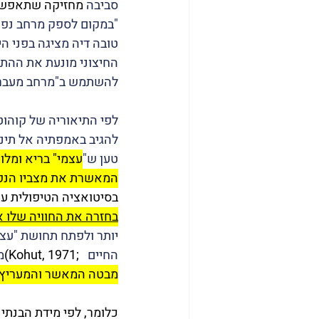
סביבה 
מחזיקה שתאפשר לחוו
"במקום לספק מרחב נפש
טובה דיה מציגה בפני הי
החיצוני מונעת את ההתפ
להשתמש ב"מרחב מעבר" ת
לפי התיאוריה של קוהוט
להגיב באמפתיה אל תינו
טען ש"
עצמי" בריא ומל
המאשרת את מצביו הנפש
בסיטואציה הטיפולית ע
בחזרה את החוויה שלו 
יותר ולפתח תחושת "עצמ
החיים 
  ;Kohut, 1971)
מי
מבטה המאשר והמעריץ הו
כלומר, לפי מידת הבנתי