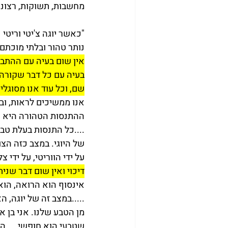
מחשבות, תשוקות, רצונות
"כאשר יוגה צ'יטי וריט
נותר טהור ובלתי מוכתם
אין שום בעיה עם ההתבונ
בעיה עם כל דבר שקורה ל
שם, וכל עוד אנו מסוגלים
אנו ממשיכים לראות, וב
ההתנסות הטהורה היא א
....כל התנסות בעלת טבע
של היוגי. במצב כזה הצו
על ידי הווריטי, על ידי צ
דיכוי ואין שום דבר שניתן
אינסוף הוא הרואה, הוא ה
.....במצב זה של יוגה, 
מן הטבע שלנו. אני בן אד
שטבעי הוא חופשי. ...ה