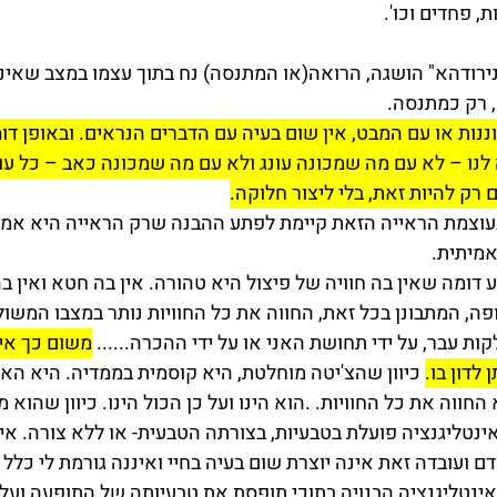
, פחדים וכו'.
י נירודהא" הושגה, הרואה(או המתנסה) נח בתוך עצמו במצב שאינ
, רק כמתנסה.
נות או עם המבט, אין שום בעיה עם הדברים הנראים. ובאופן דומ
נו – לא עם מה שמכונה עונג ולא עם מה שמכונה כאב – כל עוד א
 רק להיות זאת, בלי ליצור חלוקה.
עוצמת הראייה הזאת קיימת לפתע ההבנה שרק הראייה היא אמית
מיתית.
 דומה שאין בה חוויה של פיצול היא טהורה. אין בה חטא ואין בה
פה, המתבונן בכל זאת, החווה את כל החוויות נותר במצבו המשול
לקות עבר, על ידי תחושת האני או על ידי ההכרה...... 
משום כך אין
 לדון בו.
 כיוון שהצ'יטה מוחלטת, היא קוסמית בממדיה. היא האינ
חווה את כל החוויות. .הוא הינו ועל כן הכול הינו. כיוון שהוא מ
האינטליגנציה פועלת בטבעיות, בצורתה הטבעית- או ללא צורה. אינ
ם ועובדה זאת אינה יוצרת שום בעיה בחיי ואיננה גורמת לי כלל לע
אינטליגנציה הבנויה בתוכי תופסת את טבעיותה של התופעה ועל כ