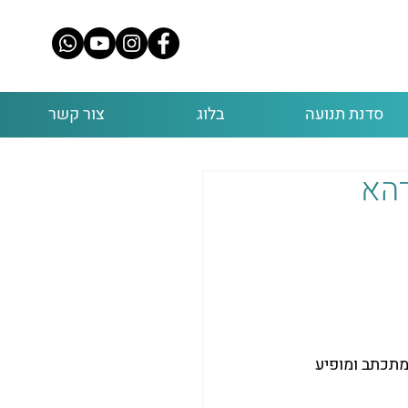
סדנת תנועה
בלוג
צור קשר
דהא
תכתב ומופיע 