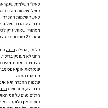
כאילו השלמות שנקראת 
כאילו שלמות ההכרה מתב
כאשר שלמות ההכרה – ש
נירודהא. הדבר נשלט, א
מסתורי, שאותו ניתן לכנו
עמוד 27 סוטרות היוגה של פאטנגלי- סוואמי ונקטסאננדה
כלומר, המילה 
הבנה
 מתא
היוגי לא מעוניין בדיכו
זה מצב בו אנו נמצאים 
שנקראת אוקיאנוס מביטה
מודאגת ממנה.
שלמות ההכרה היא אינט
נירודהא, מתרחשת 
הבנה
הגלים נעים על פני הא
כאשר אין חלוקה בראייה 