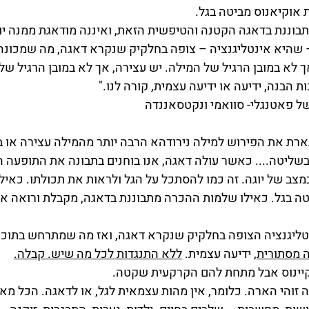
אוקיאנוס מביטה בגל.
וננת בדאגה הקטנה והטיפשית הזאת, ואיננה מודאגת ממנה יותר.
היא אינטליגנציה – צופה בחלקיק שנקרא דאגה, מה שמכונה ב
ך לא במובן הרגיל של המילה. יש עצירה, אך לא במובן הרגיל של
ת הבנה, ידיעה או ידיעה עצמית, קורה לנו."
רת את הפירוש למילה נירודהא הרבה יותר מהמילה עצירה או בל
י, בשליטה.... כאשר עולה דאגה, אנו בוחנים בתבונה את התופעה 
במצב של יוגה. זה כמו להסתכל על הגל ולראות את תכולתו. כאיל
 בגל. כאילו שלמות ההכרה מתבוננת בדאגה, מקבלת ורואה אות
ליגנציה הצופה בחלקיק שנקרא דאגה, ואז מה שמתרחש בתוכנו
 מסתורית
, ידיעה עצמית. 
ללא התנגדות לכל מה שיש. קבלה.
וקיינוס אבל מתחת להם הקרקעית שקטה.
זוהי הארה. כלומר, אין מהות עצמאית לגל, או לדאגה. הכל מאו