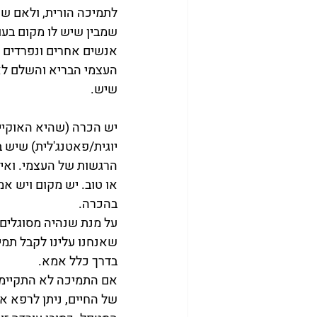
לתמיכה הורית, ולאם שת
שמבין שיש לו מקום בעול
אנשים אחרים ונפרדים ממ
העצמי הבריא והשלם לא 
שיש.
יש הכרה (שהיא האוקיי
יוגית/פאטנג'לית) שיש 
הרגשות של העצמי. ואין נ
או טוב. יש מקום ויש א
בהכרה.
על מנת שנהיה מסוגלים 
שאנחנו עלינו לקבל תמ
בדרך כלל אמא.
אם התמיכה לא התקיימה
של החיים, ניתן לרפא 