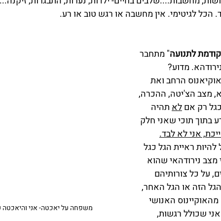
שות, מחשבות....שלבים בחיים- ילדות, נערות, התבגרות, זיקנה...
 הכל לגיטימי. אין מחשבה או רגש טוב או רע.
קודמת לתנועה
" מתחבר 
ירודהא. מדוע?
וקיאנוס הרחב ואת 
, מצב הצ'יטה, ההכרה, 
גל רק אם 
לא
 תהיה 
ע בתוך תוכי שאני חלק 
יכת, אני לא לבד.
להיות ראיית הגל כגל 
י מצב נירודהאי שהוא 
, על כל צורותיהם 
הגל הזה או הגל האחר, 
מהאוקיינוס האנושי 
משפחה על יאכטה- אני והיאכטה עם
ני שכולל רגשות, 