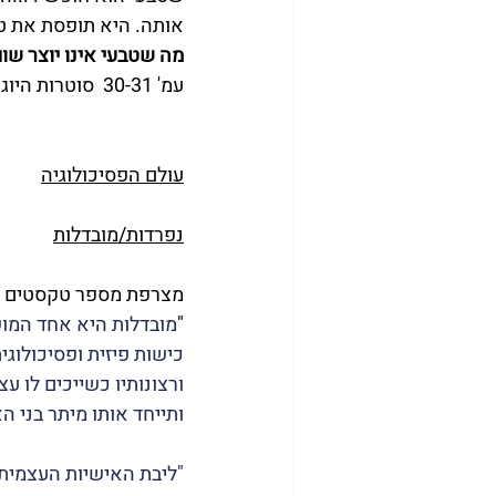
אותה. היא תופסת את טב
מה שטבעי אינו יוצר שום
עמ' 30-31  סוטרות היוגה של פאטנגלי- סוואמי ונקטסאננדה
עולם הפסיכולוגיה
נפרדות/מובדלות
מצרפת מספר טקסטים מע
"
מובדלות היא אחד המוש
כישות פיזית ופסיכולוגי
ורצונותיו כשייכים לו 
ותייחד אותו מיתר בני האדם" (סמ
"ליבת האישיות העצמית 